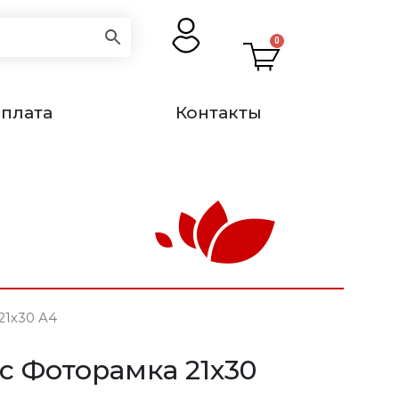
0
оплата
Контакты
21х30 А4
2с Фоторамка 21х30