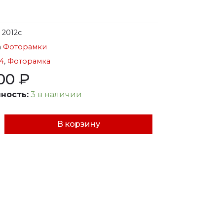
л
2012с
а
Фоторамки
4
,
Фоторамка
,00
₽
ность:
3 в наличии
В корзину