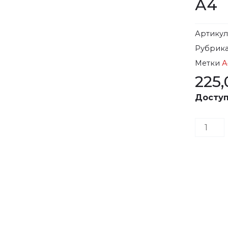
А4
Артику
Рубрик
Метки
А
225
Доступ